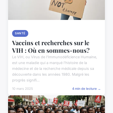
SANTÉ
Vaccins et recherches sur le
VIH : Où en sommes-nous?
Le VIH, ou Virus de l'Immunodéficience Humaine,
est une maladie qui a marqué l'histoire de la
médecine et de la recherche médicale depuis sa
découverte dans les années 1980. Malgré les
progrès signifi...
10 mars 2025
4 min de lecture →