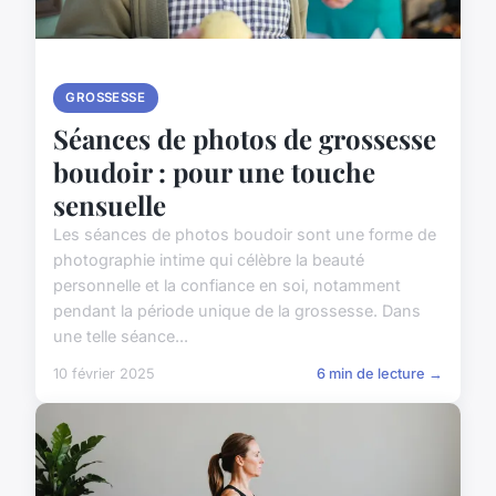
GROSSESSE
Séances de photos de grossesse
boudoir : pour une touche
sensuelle
Les séances de photos boudoir sont une forme de
photographie intime qui célèbre la beauté
personnelle et la confiance en soi, notamment
pendant la période unique de la grossesse. Dans
une telle séance...
10 février 2025
6 min de lecture →