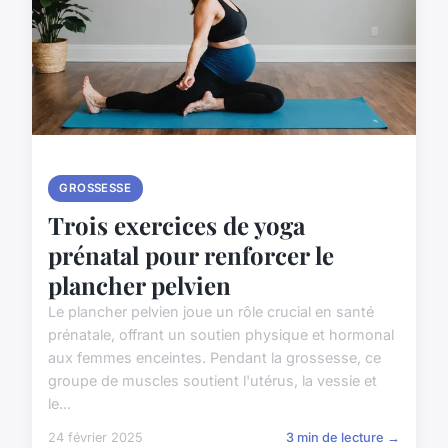
GROSSESSE
Trois exercices de yoga
prénatal pour renforcer le
plancher pelvien
Le plancher pelvien joue un rôle crucial en santé
prénatale, offrant un soutien physique et hormonal
aux femmes enceintes. Pendant la grossesse, ce
groupe de muscles soutient l'utérus, la vessie et
le...
24 février 2025
3 min de lecture →