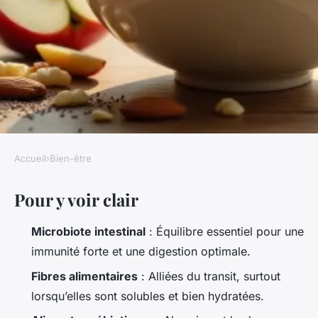
Accueil
›
Bien-être
BIEN-ÊTRE
Pour y voir clair
Optimiser sa santé intestinale
naturelle pour un bien-être
Microbiote intestinal
: Équilibre essentiel pour une
durable
immunité forte et une digestion optimale.
Fibres alimentaires
: Alliées du transit, surtout
Florinda
•
16/06/2026 07:08
•
10 min de lecture
lorsqu’elles sont solubles et bien hydratées.