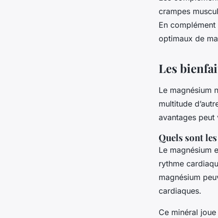
crampes muscula
En complément d’
optimaux de mag
Les bienfa
Le magnésium ne
multitude d’aut
avantages peut 
Quels sont le
Le magnésium est
rythme cardiaqu
magnésium peuve
cardiaques.
Ce minéral joue