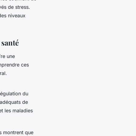
és de stress.
 des niveaux
 santé
fre une
omprendre ces
al.
régulation du
 adéquats de
t les maladies
es montrent que