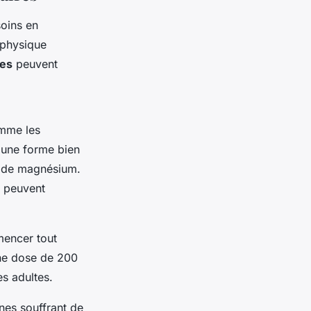
soins en
 physique
res
peuvent
omme les
r une forme bien
te de magnésium.
i peuvent
mencer tout
une dose de 200
s adultes.
nes souffrant de