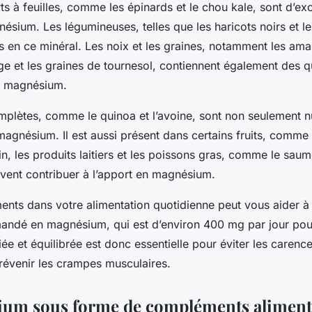
s à feuilles, comme les épinards et le chou kale, sont d’exc
sium. Les légumineuses, telles que les haricots noirs et les 
s en ce minéral. Les noix et les graines, notamment les ama
ge et les graines de tournesol, contiennent également des q
de magnésium.
mplètes, comme le quinoa et l’avoine, sont non seulement nu
magnésium. Il est aussi présent dans certains fruits, comme
in, les produits laitiers et les poissons gras, comme le saum
ent contribuer à l’apport en magnésium.
ments dans votre alimentation quotidienne peut vous aider à 
andé en magnésium, qui est d’environ 400 mg par jour pou
iée et équilibrée est donc essentielle pour éviter les carenc
évenir les crampes musculaires.
ium sous forme de compléments aliment