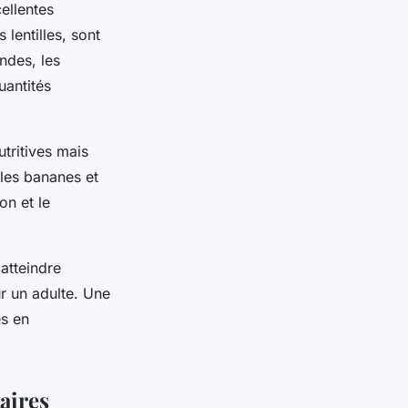
ellentes
lentilles, sont
ndes, les
uantités
tritives mais
 les bananes et
on et le
atteindre
r un adulte. Une
es en
aires