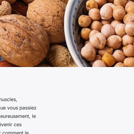
muscles,
que vous passiez
Heureusement, le
évenir ces
ur comment le