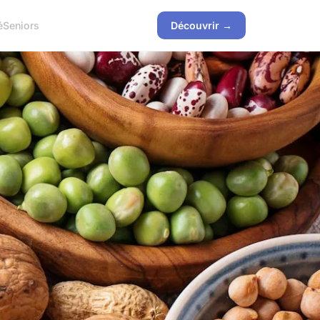
é
Seniors
Découvrir →