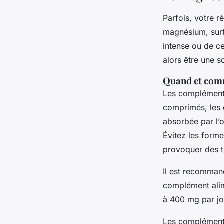
Parfois, votre r
magnésium, surt
intense ou de c
alors être une s
Quand et com
Les complément
comprimés, les c
absorbée par l’
Évitez les form
provoquer des tr
Il est recomman
complément alim
à 400 mg par jo
Les compléments