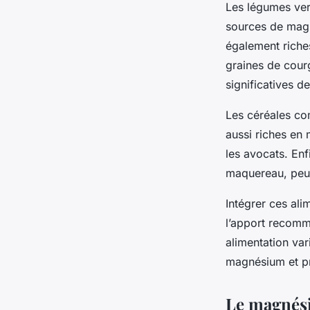
Les légumes vert
sources de magné
également riche
graines de cour
significatives 
Les céréales co
aussi riches en 
les avocats. Enf
maquereau, peuv
Intégrer ces ali
l’apport recomm
alimentation var
magnésium et pr
Le magnés