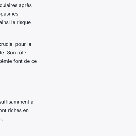
sculaires après
 spasmes
insi le risque
rucial pour la
le. Son rôle
ycémie font de ce
 suffisamment à
ont riches en
n.