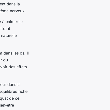
ient dans la
stème nerveux.
 à calmer le
ffrant
naturelle
 dans les os. Il
er du
oir des effets
jeur dans la
quilibrée riche
quat de ce
ien-être