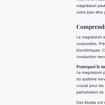
réduction des cram
magnésium peut 
votre bien-être 
Léo
•
4 février 2025
•
5 min de lecture
Comprendre
Le magnésium es
corporelles. Pré
biochimiques. C
conduction nerv
Pourquoi le m
Le magnésium par
du système nerve
crucial pour les
perturbation de
Des études ont 