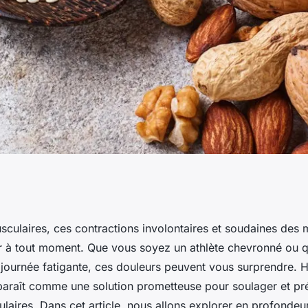
 de la
culaires, ces contractions involontaires et soudaines des 
r à tout moment. Que vous soyez un athlète chevronné ou 
agnésium sur la
journée fatigante, ces douleurs peuvent vous surprendre. 
araît comme une solution prometteuse pour soulager et pr
ulaires. Dans cet article, nous allons explorer en profonde