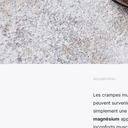
Accueil
›
Actu
ACTU
Quels sont les effets
Les crampes mus
peuvent surveni
consommation de m
simplement une 
magnésium
app
inconforts musc