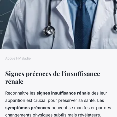
Accueil
›
Maladie
MALADIE
Signes précoces de l’insuffisance
Les signes avant-coureurs de
rénale
l'insuffisance rénale
Reconnaître les
signes insuffisance rénale
dès leur
Léo
•
7 février 2025
•
6 min de lecture
apparition est crucial pour préserver sa santé. Les
symptômes précoces
peuvent se manifester par des
changements physiques subtils mais révélateurs.