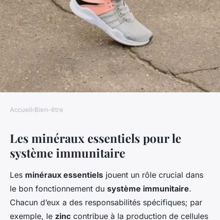
Accueil
›
Bien-être
BIEN-ÊTRE
Les minéraux essentiels pour le
Les meilleurs suppléments de
système immunitaire
minéraux pour booster votre
système immunitaire
Les
minéraux essentiels
jouent un rôle crucial dans
le bon fonctionnement du
système immunitaire
.
Léo
•
14 mars 2025
•
5 min de lecture
Chacun d’eux a des responsabilités spécifiques; par
exemple, le
zinc
contribue à la production de cellules