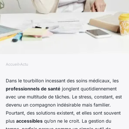
Accueil
›
Actu
ACTU
Comment les techniques de
Dans le tourbillon incessant des soins médicaux, les
professionnels de santé
jonglent quotidiennement
gestion du temps peuvent-
avec une multitude de tâches. Le stress, constant, est
elles réduire le stress chez les
devenu un compagnon indésirable mais familier.
professionnels de santé?
Pourtant, des solutions existent, et elles sont souvent
plus
accessibles
qu’on ne le croit. La gestion du
Léo
•
31 janvier 2025
•
6 min de lecture